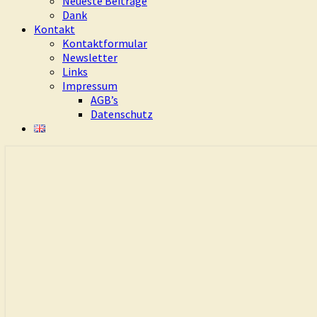
Neueste Beiträge
Dank
Kontakt
Kontaktformular
Newsletter
Links
Impressum
AGB’s
Datenschutz
Eure Freiheit ist das Ziel dieses Weges
Living Dao