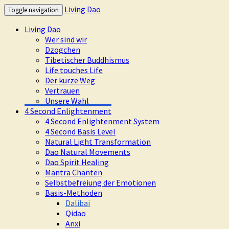
Living Dao
Toggle navigation
Living Dao
Wer sind wir
Dzogchen
Tibetischer Buddhismus
Life touches Life
Der kurze Weg
Vertrauen
Unsere Wahl
4 Second Enlightenment
4 Second Enlightenment System
4 Second Basis Level
Natural Light Transformation
Dao Natural Movements
Dao Spirit Healing
Mantra Chanten
Selbstbefreiung der Emotionen
Basis-Methoden
Dalibai
Qidao
Anxi