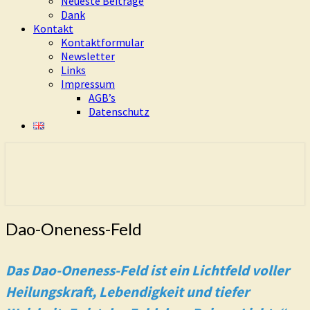
Neueste Beiträge
Dank
Kontakt
Kontaktformular
Newsletter
Links
Impressum
AGB’s
Datenschutz
Eure Freiheit ist das Ziel dieses Weges
Living Dao
Dao-
Dao-Oneness-Feld
Oneness-
Feld
Das Dao-Oneness-Feld ist ein Lichtfeld voller
Heilungskraft, Lebendigkeit und tiefer