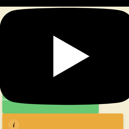
© 2026
|
Stolz präsentiert von
WordPress
|
Theme:
Nisarg
Success message!