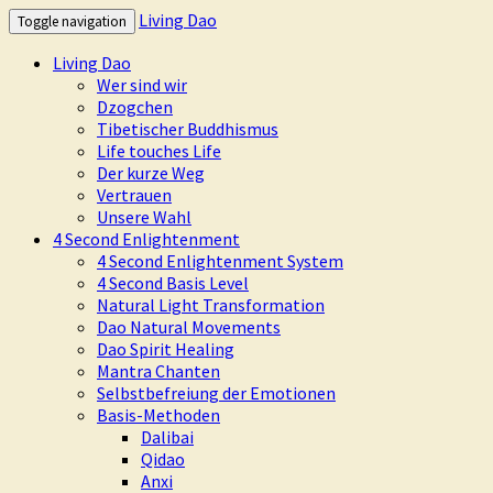
Living Dao
Toggle navigation
Living Dao
Wer sind wir
Dzogchen
Tibetischer Buddhismus
Life touches Life
Der kurze Weg
Vertrauen
Unsere Wahl
4 Second Enlightenment
4 Second Enlightenment System
4 Second Basis Level
Natural Light Transformation
Dao Natural Movements
Dao Spirit Healing
Mantra Chanten
Selbstbefreiung der Emotionen
Basis-Methoden
Dalibai
Qidao
Anxi