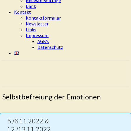
Neueste Beiträge
Dank
Kontakt
Kontaktformular
Newsletter
Links
Impressum
AGB’s
Datenschutz
Eure Freiheit ist das Ziel dieses Weges
Living Dao
Selbstbefreiung
Selbstbefreiung der Emotionen
der
Emotionen
5./6.11.2022 &
12./13.11.2022