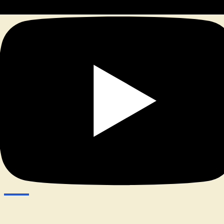
© 2026
|
Stolz präsentiert von
WordPress
|
Theme:
Nisarg