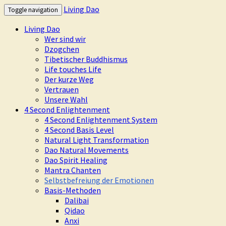
Living Dao
Toggle navigation
Living Dao
Wer sind wir
Dzogchen
Tibetischer Buddhismus
Life touches Life
Der kurze Weg
Vertrauen
Unsere Wahl
4 Second Enlightenment
4 Second Enlightenment System
4 Second Basis Level
Natural Light Transformation
Dao Natural Movements
Dao Spirit Healing
Mantra Chanten
Selbstbefreiung der Emotionen
Basis-Methoden
Dalibai
Qidao
Anxi