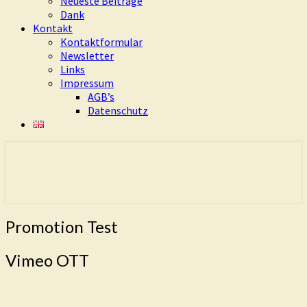
Neueste Beiträge
Dank
Kontakt
Kontaktformular
Newsletter
Links
Impressum
AGB’s
Datenschutz
Eure Freiheit ist das Ziel dieses Weges
Living Dao
Promotion
Promotion Test
Test
Vimeo OTT