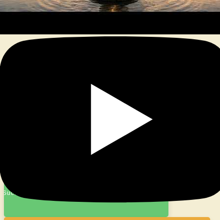
© 2026
|
Stolz präsentiert von
WordPress
|
Theme:
Nisarg
Success message!