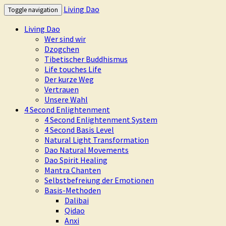
Living Dao
Toggle navigation
Living Dao
Wer sind wir
Dzogchen
Tibetischer Buddhismus
Life touches Life
Der kurze Weg
Vertrauen
Unsere Wahl
4 Second Enlightenment
4 Second Enlightenment System
4 Second Basis Level
Natural Light Transformation
Dao Natural Movements
Dao Spirit Healing
Mantra Chanten
Selbstbefreiung der Emotionen
Basis-Methoden
Dalibai
Qidao
Anxi