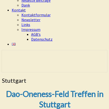
Neueste Beiträge
Dank
Kontakt
Kontaktformular
Newsletter
Links
Impressum
AGB’s
Datenschutz
Eure Freiheit ist das Ziel dieses Weges
Living Dao
Stuttgart
Stuttgart
Dao-Oneness-Feld Treffen in
Stuttgart