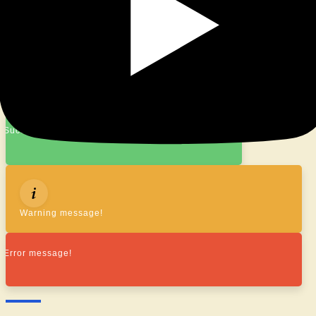
© 2026
|
Stolz präsentiert von
WordPress
|
Theme:
Nisarg
Success message!
Warning message!
Error message!