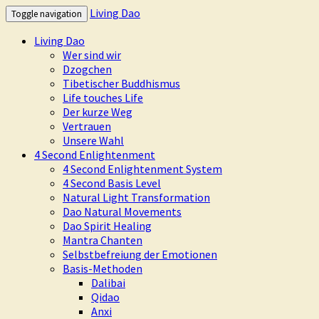
Living Dao
Toggle navigation
Living Dao
Wer sind wir
Dzogchen
Tibetischer Buddhismus
Life touches Life
Der kurze Weg
Vertrauen
Unsere Wahl
4 Second Enlightenment
4 Second Enlightenment System
4 Second Basis Level
Natural Light Transformation
Dao Natural Movements
Dao Spirit Healing
Mantra Chanten
Selbstbefreiung der Emotionen
Basis-Methoden
Dalibai
Qidao
Anxi