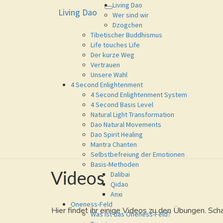
Living Dao
Living Dao
Toggle
Living Dao
Eure Freiheit ist das Ziel dieses 
Wer sind wir
navigation
Dzogchen
Tibetischer Buddhismus
Life touches Life
Der kurze Weg
Vertrauen
Unsere Wahl
4 Second Enlightenment
4 Second Enlightenment System
4 Second Basis Level
Natural Light Transformation
Dao Natural Movements
Dao Spirit Healing
Mantra Chanten
Selbstbefreiung der Emotionen
Basis-Methoden
Videos
Videos
Dalibai
Qidao
Anxi
Oneness-Feld
Hier findet ihr einige Videos zu den Übungen. Scha
Was ist das Oneness-Feld?