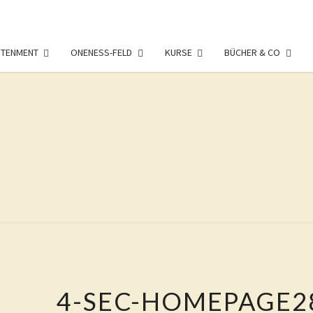
HTENMENT
ONENESS-FELD
KURSE
BÜCHER & CO
LIVIN
Eure
Freiheit
Ist Das
Ziel
DAO
Dieses
Weges
4-SEC-HOMEPAGE2