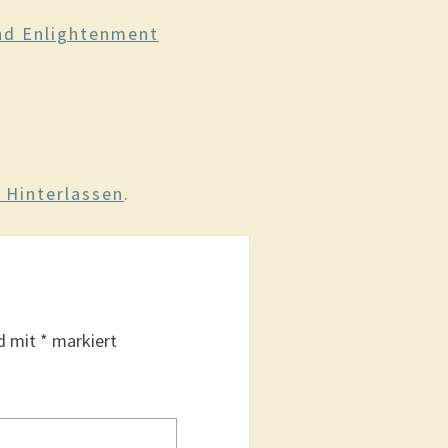
nd Enlightenment
Hinterlassen
.
nd mit
*
markiert