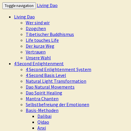
Living Dao
Toggle navigation
Living Dao
Wer sind wir
Dzogchen
Tibetischer Buddhismus
Life touches Life
Der kurze Weg
Vertrauen
Unsere Wahl
4 Second Enlightenment
4 Second Enlightenment System
4 Second Basis Level
Natural Light Transformation
Dao Natural Movements
Dao Spirit Healing
Mantra Chanten
Selbstbefreiung der Emotionen
Basis-Methoden
Dalibai
Qidao
Anxi