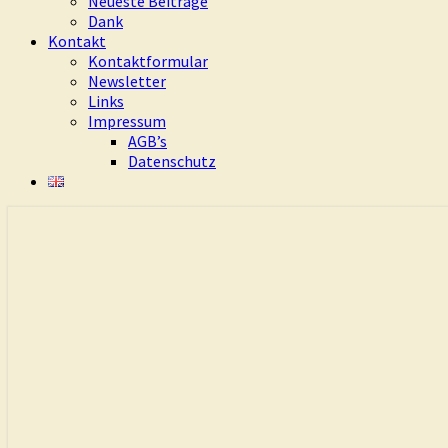
Neueste Beiträge
Dank
Kontakt
Kontaktformular
Newsletter
Links
Impressum
AGB’s
Datenschutz
Eure Freiheit ist das Ziel dieses Weges
Living Dao