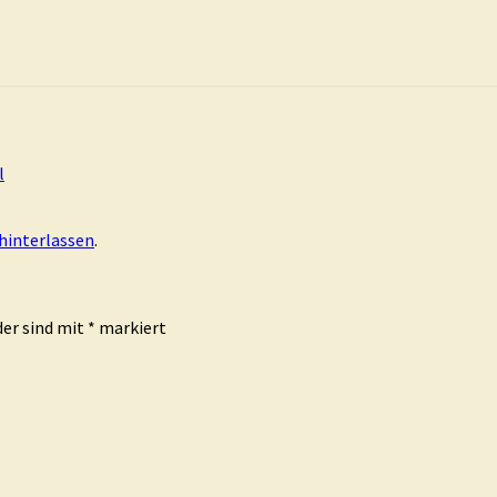
l
hinterlassen
.
der sind mit
*
markiert