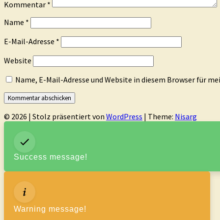
Kommentar
*
Name
*
E-Mail-Adresse
*
Website
Name, E-Mail-Adresse und Website in diesem Browser für m
© 2026
|
Stolz präsentiert von
WordPress
|
Theme:
Nisarg
Success message!
Warning message!