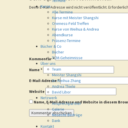
Termine
Kurse
Deine E-Mail-Adresse wird nicht veröffentlicht.
Erforderlic
Alle Termine
Kurse mit Meister Shangshi
Oneness-Feld Treffen
Kurse von Weihua & Andrea
Abendkurse
Präsenz-Termine
Bücher & Co
Bücher
TCM-Geheimnisse
Kommentar
*
Über uns
Team
Name
*
Meister Shangshi
E-Mail-Adresse
Dr. Weihua Zhang
*
Andrea Thiele
Website
David Libor
Netzwerk
Name, E-Mail-Adresse und Website in diesem Bro
Ansprechpartner
Galerie
Neueste Beiträge
Dank
Kontakt