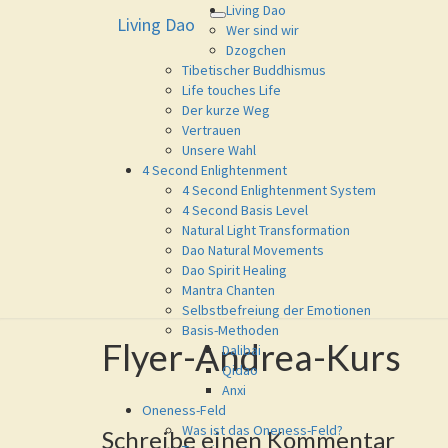
Living Dao
Living Dao
Toggle
Living Dao
Eure Freiheit ist das Ziel dieses 
Wer sind wir
navigation
Dzogchen
Tibetischer Buddhismus
Life touches Life
Der kurze Weg
Vertrauen
Unsere Wahl
4 Second Enlightenment
4 Second Enlightenment System
4 Second Basis Level
Natural Light Transformation
Dao Natural Movements
Dao Spirit Healing
Mantra Chanten
Selbstbefreiung der Emotionen
Basis-Methoden
Flyer-Andrea-Kurs
Flyer-
Dalibai
Andrea-
Qidao
Kurs
Anxi
Oneness-Feld
Was ist das Oneness-Feld?
Schreibe einen Kommentar