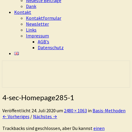
Neueste Beiträge
Dank
Kontakt
Kontaktformular
Newsletter
Links
Impressum
AGB’s
Datenschutz
Eure Freiheit ist das Ziel dieses Weges
Living Dao
4-sec-Homepage285-1
Veröffentlicht
24. Juli 2020
um
2480 × 1063
in
Basis-Methoden
← Vorheriges
/
Nächstes →
Trackbacks sind geschlossen, aber Du kannst
einen