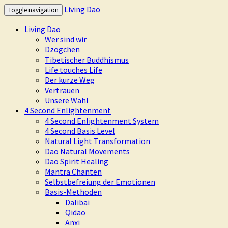
Living Dao
Toggle navigation
Living Dao
Wer sind wir
Dzogchen
Tibetischer Buddhismus
Life touches Life
Der kurze Weg
Vertrauen
Unsere Wahl
4 Second Enlightenment
4 Second Enlightenment System
4 Second Basis Level
Natural Light Transformation
Dao Natural Movements
Dao Spirit Healing
Mantra Chanten
Selbstbefreiung der Emotionen
Basis-Methoden
Dalibai
Qidao
Anxi