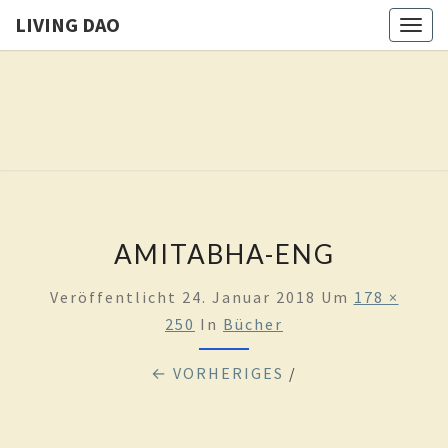
LIVING DAO
Togg
navig
LIVING
Eure
Freiheit
Ist Das
DAO
Ziel
Dieses
Weges
AMITABHA-ENG
Veröffentlicht
24. Januar 2018
Um
178 ×
250
In
Bücher
← VORHERIGES
/