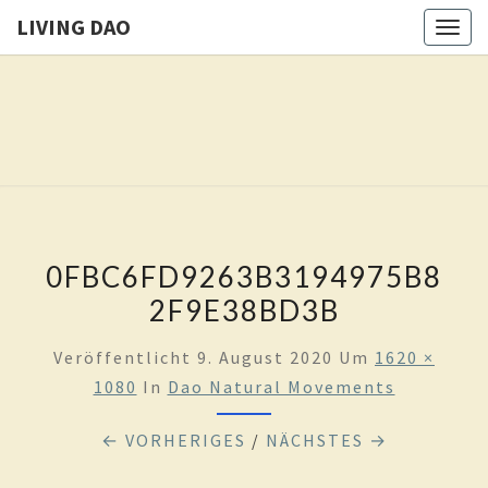
LIVING DAO
Togg
navig
LIVING
Eure
Freiheit
Ist Das
DAO
Ziel
Dieses
Weges
0FBC6FD9263B3194975B8
2F9E38BD3B
Veröffentlicht
9. August 2020
Um
1620 ×
1080
In
Dao Natural Movements
← VORHERIGES
/
NÄCHSTES →