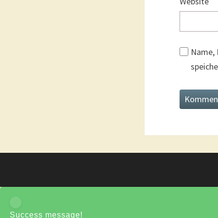
Website
Name, 
speiche
Success message!