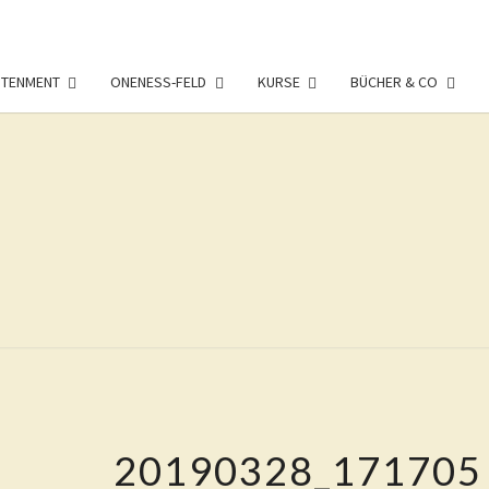
HTENMENT
ONENESS-FELD
KURSE
BÜCHER & CO
LIVIN
Eure
Freiheit
Ist Das
Ziel
DAO
Dieses
Weges
20190328_171705