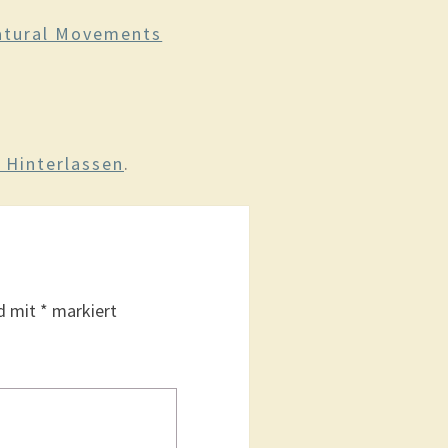
atural Movements
Hinterlassen
.
nd mit
*
markiert