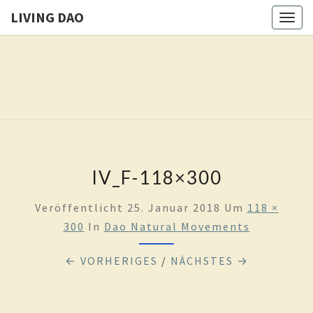
LIVING DAO
Togg
navig
LIVING
Eure
Freiheit
Ist Das
DAO
Ziel
Dieses
Weges
IV_F-118×300
Veröffentlicht
25. Januar 2018
Um
118 ×
300
In
Dao Natural Movements
← VORHERIGES
/
NÄCHSTES →