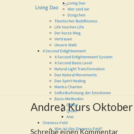
Living Dao
Living Dao
Toggle
Living Dao
Eure Freiheit ist das Ziel dieses 
Wer sind wir
navigation
Dzogchen
Tibetischer Buddhismus
Life touches Life
Der kurze Weg
Vertrauen
Unsere Wahl
4 Second Enlightenment
4 Second Enlightenment System
4 Second Basis Level
Natural Light Transformation
Dao Natural Movements
Dao Spirit Healing
Mantra Chanten
Selbstbefreiung der Emotionen
Basis-Methoden
Andrea Kurs Oktober
Andrea
Dalibai
Kurs
Qidao
Oktober
Anxi
2021
Oneness-Feld
Was ist das Oneness-Feld?
Schreibe einen Kommentar