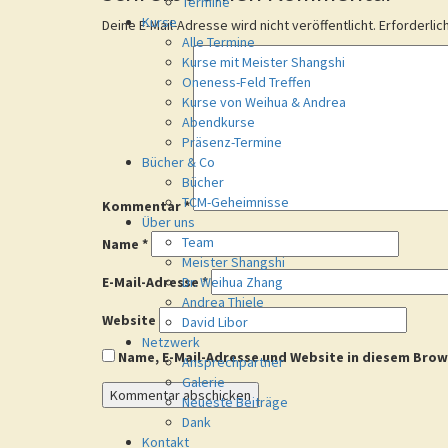
Termine
Kurse
Deine E-Mail-Adresse wird nicht veröffentlicht.
Erforderlic
Alle Termine
Kurse mit Meister Shangshi
Oneness-Feld Treffen
Kurse von Weihua & Andrea
Abendkurse
Präsenz-Termine
Bücher & Co
Bücher
TCM-Geheimnisse
Kommentar
*
Über uns
Team
Name
*
Meister Shangshi
E-Mail-Adresse
Dr. Weihua Zhang
*
Andrea Thiele
Website
David Libor
Netzwerk
Name, E-Mail-Adresse und Website in diesem Bro
Ansprechpartner
Galerie
Neueste Beiträge
Dank
Kontakt