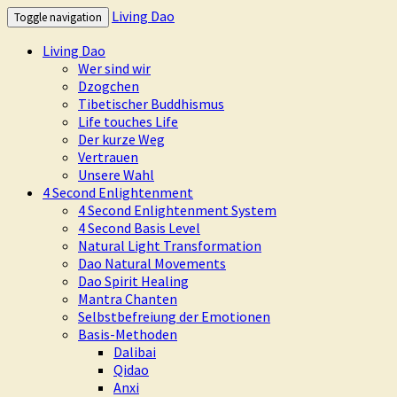
Living Dao
Toggle navigation
Living Dao
Wer sind wir
Dzogchen
Tibetischer Buddhismus
Life touches Life
Der kurze Weg
Vertrauen
Unsere Wahl
4 Second Enlightenment
4 Second Enlightenment System
4 Second Basis Level
Natural Light Transformation
Dao Natural Movements
Dao Spirit Healing
Mantra Chanten
Selbstbefreiung der Emotionen
Basis-Methoden
Dalibai
Qidao
Anxi