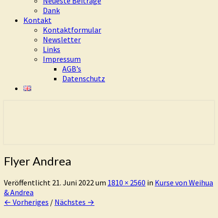
Neueste Beiträge
Dank
Kontakt
Kontaktformular
Newsletter
Links
Impressum
AGB’s
Datenschutz
Eure Freiheit ist das Ziel dieses Weges
Living Dao
Flyer Andrea
Veröffentlicht
21. Juni 2022
um
1810 × 2560
in
Kurse von Weihua
& Andrea
← Vorheriges
/
Nächstes →