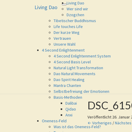
Living Dao
Living Dao
Toggle
Living Dao
Eure Freiheit ist das Ziel dieses 
Wer sind wir
navigation
Dzogchen
Tibetischer Buddhismus
Life touches Life
Der kurze Weg
Vertrauen
Unsere Wahl
4 Second Enlightenment
4 Second Enlightenment System
4 Second Basis Level
Natural Light Transformation
Dao Natural Movements
Dao Spirit Healing
Mantra Chanten
Selbstbefreiung der Emotionen
Basis-Methoden
DSC_615
Dalibai
Qidao
Anxi
Veröffentlicht
26. Januar 
Oneness-Feld
← Vorheriges
/
Nächstes
Was ist das Oneness-Feld?