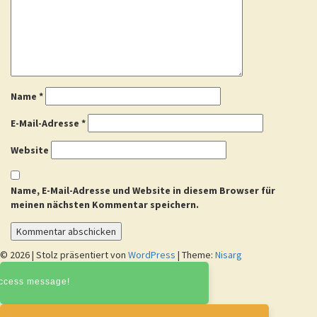
Name
*
E-Mail-Adresse
*
Website
Name, E-Mail-Adresse und Website in diesem Browser für
meinen nächsten Kommentar speichern.
© 2026
|
Stolz präsentiert von
WordPress
|
Theme:
Nisarg
ccess message!