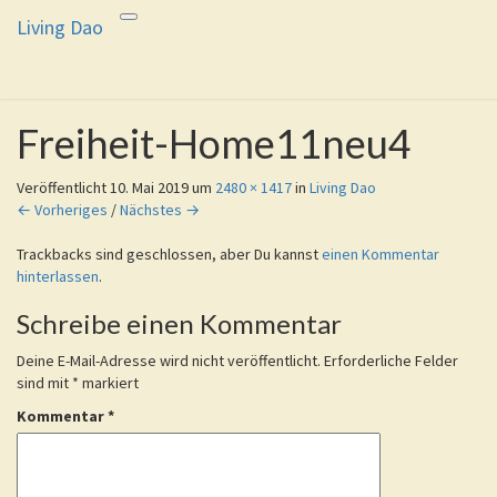
Living Dao
Toggle
Living Dao
Eure Freiheit ist das Ziel dieses
navigation
Weges
Freiheit-Home11neu4
Veröffentlicht
10. Mai 2019
um
2480 × 1417
in
Living Dao
← Vorheriges
/
Nächstes →
Trackbacks sind geschlossen, aber Du kannst
einen Kommentar
hinterlassen
.
Schreibe einen Kommentar
Deine E-Mail-Adresse wird nicht veröffentlicht.
Erforderliche Felder
sind mit
*
markiert
Kommentar
*