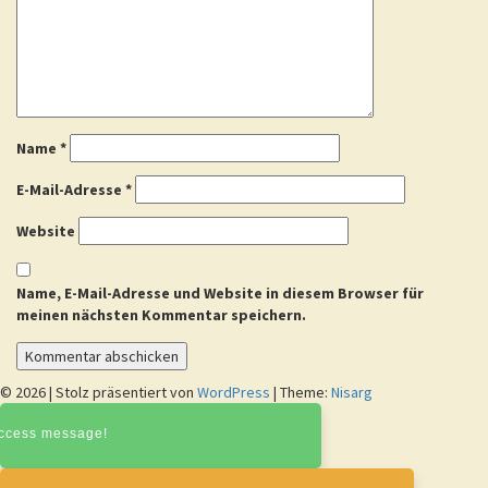
Name
*
E-Mail-Adresse
*
Website
Name, E-Mail-Adresse und Website in diesem Browser für
meinen nächsten Kommentar speichern.
© 2026
|
Stolz präsentiert von
WordPress
|
Theme:
Nisarg
ccess message!