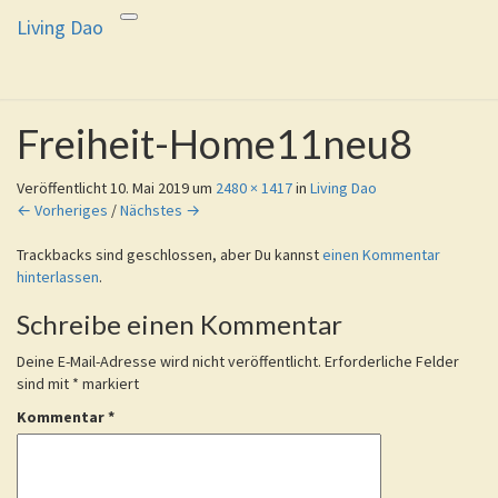
Living Dao
Toggle
Living Dao
Eure Freiheit ist das Ziel dieses
navigation
Weges
Freiheit-Home11neu8
Veröffentlicht
10. Mai 2019
um
2480 × 1417
in
Living Dao
← Vorheriges
/
Nächstes →
Trackbacks sind geschlossen, aber Du kannst
einen Kommentar
hinterlassen
.
Schreibe einen Kommentar
Deine E-Mail-Adresse wird nicht veröffentlicht.
Erforderliche Felder
sind mit
*
markiert
Kommentar
*