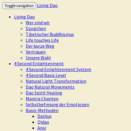
Living Dao
Toggle navigation
Living Dao
Wer sind wir
Dzogchen
Tibetischer Buddhismus
Life touches Life
Der kurze Weg
Vertrauen
Unsere Wahl
4 Second Enlightenment
4 Second Enlightenment System
4 Second Basis Level
Natural Light Transformation
Dao Natural Movements
Dao Spirit Healing
Mantra Chanten
Selbstbefreiung der Emotionen
Basis-Methoden
Dalibai
Qidao
Anxi