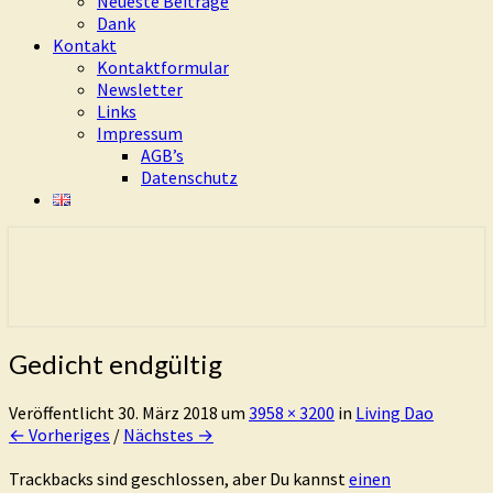
Neueste Beiträge
Dank
Kontakt
Kontaktformular
Newsletter
Links
Impressum
AGB’s
Datenschutz
Eure Freiheit ist das Ziel dieses Weges
Living Dao
Gedicht endgültig
Veröffentlicht
30. März 2018
um
3958 × 3200
in
Living Dao
← Vorheriges
/
Nächstes →
Trackbacks sind geschlossen, aber Du kannst
einen