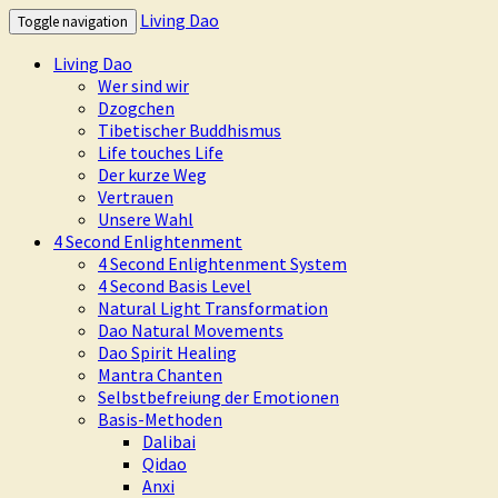
Living Dao
Toggle navigation
Living Dao
Wer sind wir
Dzogchen
Tibetischer Buddhismus
Life touches Life
Der kurze Weg
Vertrauen
Unsere Wahl
4 Second Enlightenment
4 Second Enlightenment System
4 Second Basis Level
Natural Light Transformation
Dao Natural Movements
Dao Spirit Healing
Mantra Chanten
Selbstbefreiung der Emotionen
Basis-Methoden
Dalibai
Qidao
Anxi