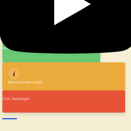
© 2026
|
Stolz präsentiert von
WordPress
|
Theme:
Nisarg
Success message!
Warning message!
Error message!