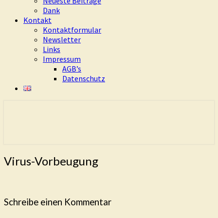
Neueste Beiträge
Dank
Kontakt
Kontaktformular
Newsletter
Links
Impressum
AGB’s
Datenschutz
Eure Freiheit ist das Ziel dieses Weges
Living Dao
Virus-
Virus-Vorbeugung
Vorbeugung
Schreibe einen Kommentar