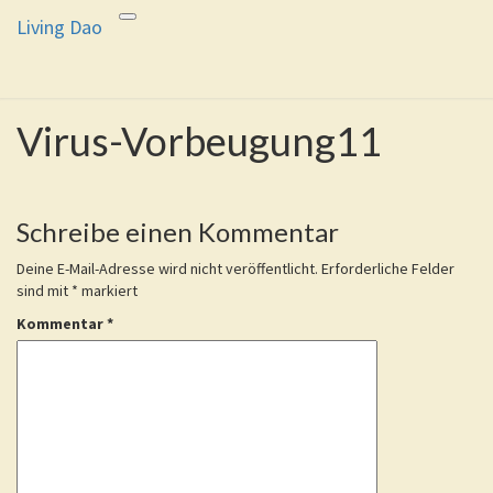
Living Dao
Toggle
Living Dao
Eure Freiheit ist das Ziel dieses
navigation
Weges
Virus-Vorbeugung11
Virus-
Vorbeugung11
Schreibe einen Kommentar
Deine E-Mail-Adresse wird nicht veröffentlicht.
Erforderliche Felder
sind mit
*
markiert
Kommentar
*