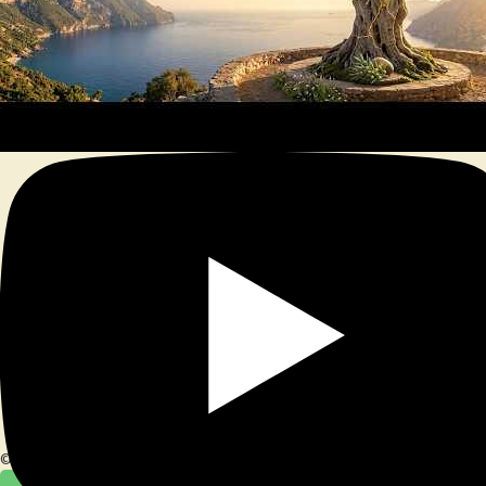
© 2026
|
Stolz präsentiert von
WordPress
|
Theme:
Nisarg