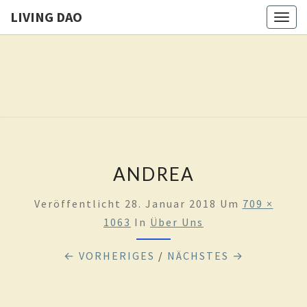
LIVING DAO
Togg
navig
LIVING
Eure
Freiheit
Ist Das
DAO
Ziel
Dieses
Weges
ANDREA
Veröffentlicht
28. Januar 2018
Um
709 ×
1063
In
Über Uns
← VORHERIGES
/
NÄCHSTES →