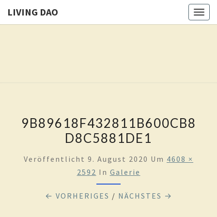
LIVING DAO
Togg
navig
LIVING
Eure
Freiheit
Ist Das
DAO
Ziel
Dieses
Weges
9B89618F432811B600CB8
D8C5881DE1
Veröffentlicht
9. August 2020
Um
4608 ×
2592
In
Galerie
← VORHERIGES
/
NÄCHSTES →