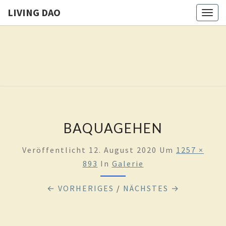
LIVING DAO
Togg
navig
LIVING
Eure
Freiheit
Ist Das
DAO
Ziel
Dieses
Weges
BAQUAGEHEN
Veröffentlicht
12. August 2020
Um
1257 ×
893
In
Galerie
← VORHERIGES
/
NÄCHSTES →