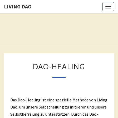
LIVING DAO
Togg
navig
LIVING
Freedom
Is The
Goal Of
DAO
This
Path.
DAO-
DAO-HEALING
HEALING
Das Dao-Healing ist eine spezielle Methode von Living
Dao, um unsere Selbstheilung zu initiieren und unsere
Selbstbefreiung zu unterstützen. Durch das Dao-